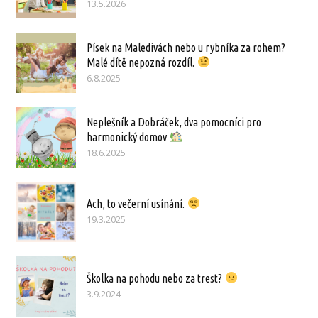
13.5.2026
Písek na Maledivách nebo u rybníka za rohem?
Malé dítě nepozná rozdíl.
6.8.2025
Neplešník a Dobráček, dva pomocníci pro
harmonický domov
18.6.2025
Ach, to večerní usínání.
19.3.2025
Školka na pohodu nebo za trest?
3.9.2024