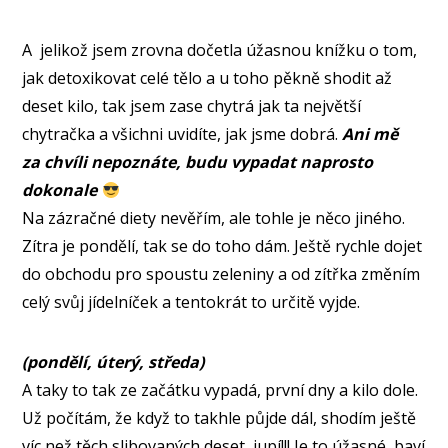
A jelikož jsem zrovna dočetla úžasnou knížku o tom,
jak detoxikovat celé tělo a u toho pěkně shodit až
deset kilo, tak jsem zase chytrá jak ta největší
chytračka a všichni uvidíte, jak jsme dobrá.
Ani mě
za chvíli nepoznáte, budu vypadat naprosto
dokonale
Na zázračné diety nevěřím, ale tohle je něco jiného.
Zítra je pondělí, tak se do toho dám. Ještě rychle dojet
do obchodu pro spoustu zeleniny a od zítřka změním
celý svůj jídelníček a tentokrát to určitě vyjde.
(pondělí, úterý, středa)
A taky to tak ze začátku vypadá, první dny a kilo dole.
Už počítám, že když to takhle půjde dál, shodím ještě
víc než těch slibovaných deset, jupí!!! Je to úžasné, baví