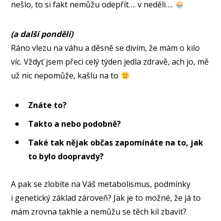
nešlo, to si fakt nemůžu odepřít…. v neděli….
(a další pondělí)
Ráno vlezu na váhu a děsně se divím, že mám o kilo
víc. Vždyť jsem přeci celý týden jedla zdravě, ach jo, mě
už nic nepomůže, kašlu na to
Znáte to?
Takto a nebo podobně?
Také tak nějak občas zapomínáte na to, jak
to bylo doopravdy?
A pak se zlobíte na Váš metabolismus, podmínky
i genetický základ zároveň? Jak je to možné, že já to
mám zrovna takhle a nemůžu se těch kil zbavit?