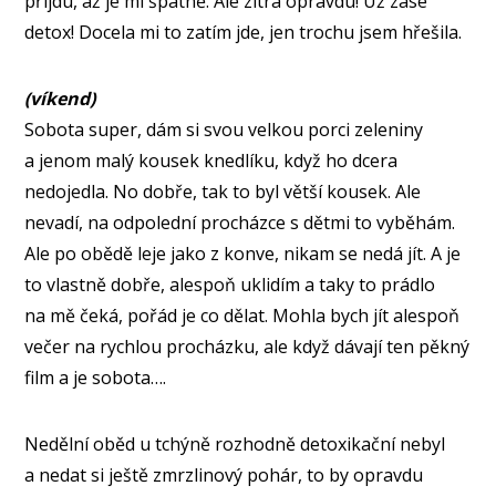
přijdu, až je mi špatně. Ale zítra opravdu! Už zase
detox! Docela mi to zatím jde, jen trochu jsem hřešila.
(víkend)
Sobota super, dám si svou velkou porci zeleniny
a jenom malý kousek knedlíku, když ho dcera
nedojedla. No dobře, tak to byl větší kousek. Ale
nevadí, na odpolední procházce s dětmi to vyběhám.
Ale po obědě leje jako z konve, nikam se nedá jít. A je
to vlastně dobře, alespoň uklidím a taky to prádlo
na mě čeká, pořád je co dělat. Mohla bych jít alespoň
večer na rychlou procházku, ale když dávají ten pěkný
film a je sobota….
Nedělní oběd u tchýně rozhodně detoxikační nebyl
a nedat si ještě zmrzlinový pohár, to by opravdu