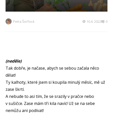
Petra Šorfová
10.4. 2022
0
(neděle)
Tak dobře, je načase, abych se sebou začala něco
dělat!
Ty kalhoty, které jsem si koupila minulý měsíc, mě už
zase škrtí.
A nebude to asi tím, že se srazily v pračce nebo
v sušičce. Zase mám tři kila navíc! Už se na sebe
nemůžu ani podívat!