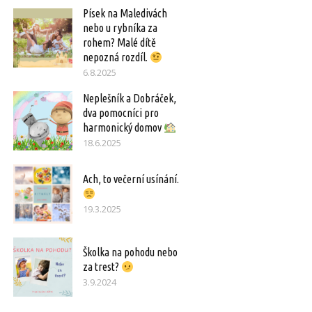
Písek na Maledivách
nebo u rybníka za
rohem? Malé dítě
nepozná rozdíl.
6.8.2025
Neplešník a Dobráček,
dva pomocníci pro
harmonický domov
18.6.2025
Ach, to večerní usínání.
19.3.2025
Školka na pohodu nebo
za trest?
3.9.2024