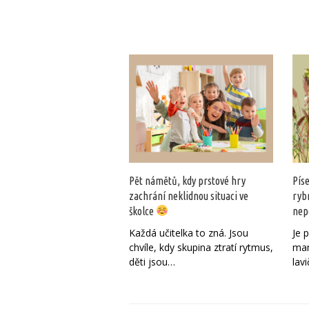
Pět námětů, kdy prstové hry
Pís
zachrání neklidnou situaci ve
ryb
školce
nep
Každá učitelka to zná. Jsou
Je 
chvíle, kdy skupina ztratí rytmus,
mam
děti jsou…
lav