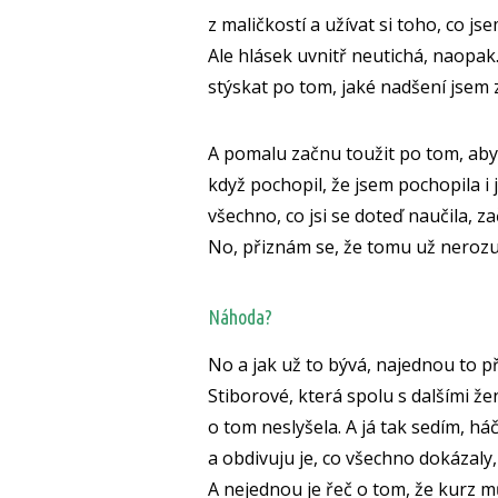
z maličkostí a užívat si toho, co js
Ale hlásek uvnitř neutichá, naopak
stýskat po tom, jaké nadšení jsem
A pomalu začnu toužit po tom, abyc
když pochopil, že jsem pochopila i j
všechno, co jsi se doteď naučila, zač
No, přiznám se, že tomu už nerozu
Náhoda?
No a jak už to bývá, najednou to p
Stiborové, která spolu s dalšími že
o tom neslyšela. A já tak sedím, h
a obdivuju je, co všechno dokázaly, 
A nejednou je řeč o tom, že kurz mů