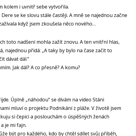
em kolem i uvnitř sebe vytvořila.
. Dere se ke slovu stále častěji. A mně se najednou začne
 zažívala když jsem zkoušela něco nového…
h toto nadšení mohla zažít znovu. A ten vnitřní hlas,
á, najednou přidá: „A taky by bylo na čase začít to
ít dávat dál.“
mím. Jak dál? A co přesně? A komu?
řijde. Úplně „náhodou“ se dívám na video Stáni
nami mluví o projektu Podnikání z pláže. V životě jsem
áčkuju si čepici a poslouchám o úspěšných ženách
a je mi fajn.
že být pro každého, kdo by chtěl sdílet svůj příběh,