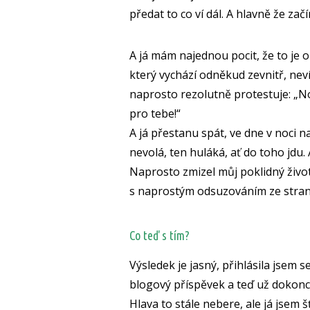
předat to co ví dál. A hlavně že za
A já mám najednou pocit, že to je o
který vychází odněkud zevnitř, neví
naprosto rezolutně protestuje: „No 
pro tebe!“
A já přestanu spát, ve dne v noci n
nevolá, ten huláká, ať do toho jdu. A
Naprosto zmizel můj poklidný živo
s naprostým odsuzováním ze stra
Co teď s tím?
Výsledek je jasný, přihlásila jsem
blogový příspěvek a teď už dokonc
Hlava to stále nebere, ale já jsem 