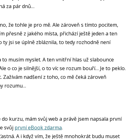
číná za pár dnů…
no, že tohle je pro mě. Ale zároveň s tímto pocitem,
m přesně z jakého místa, přichází ještě jeden a ten
ty jsi se úplně zbláznila, to tedy rozhodně není
a to musím myslet. A ten vnitřní hlas už slabounce
le o co je silnější, o to víc se rozum bouří… Je to peklo.
t. Zažívám nadšení z toho, co mě čeká zároveň
ny rozumu…
 se do kurzu, mám svůj web a právě jsem napsala první
e svůj
první eBook zdarma
.
šťastná. A i když vím, že ještě mnohokrát budu muset