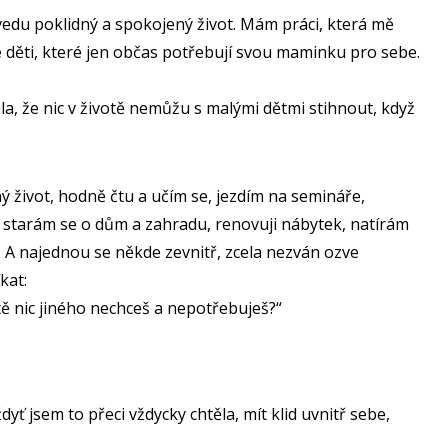
i vedu poklidný a spokojený život. Mám práci, která mě
ké děti, které jen občas potřebují svou maminku pro sebe.
la, že nic v životě nemůžu s malými dětmi stihnout, když
ný život, hodně čtu a učím se, jezdím na semináře,
a, starám se o dům a zahradu, renovuji nábytek, natírám
. A najednou se někde zevnitř, zcela nezván ozve
kat:
tě nic jiného nechceš a nepotřebuješ?“
ť jsem to přeci vždycky chtěla, mít klid uvnitř sebe,