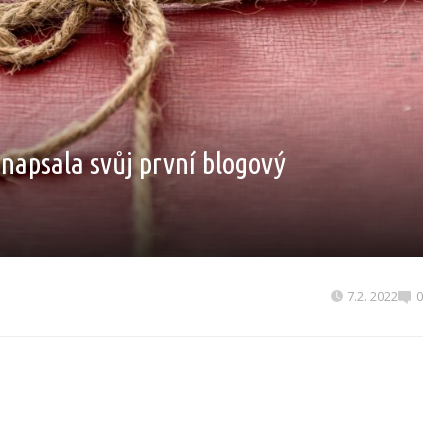
m napsala svůj první blogový
7.2. 2022
0