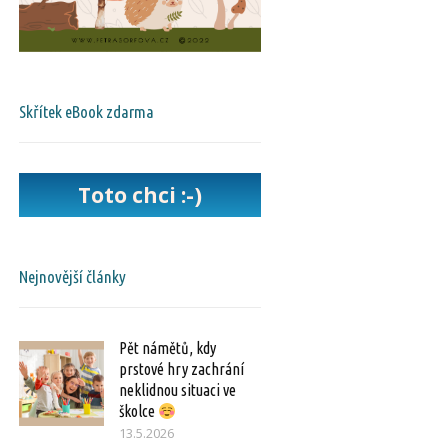
Skřítek eBook zdarma
Toto chci :-)
Nejnovější články
Pět námětů, kdy
prstové hry zachrání
neklidnou situaci ve
školce
13.5.2026