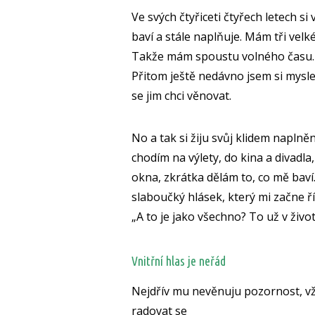
Ve svých čtyřiceti čtyřech letech s
baví a stále naplňuje. Mám tři vel
Takže mám spoustu volného času.
Přitom ještě nedávno jsem si mysle
se jim chci věnovat.
No a tak si žiju svůj klidem naplně
chodím na výlety, do kina a divadl
okna, zkrátka dělám to, co mě baví
slaboučký hlásek, který mi začne ří
„A to je jako všechno? To už v živo
Vnitřní hlas je neřád
Nejdřív mu nevěnuju pozornost, vždy
radovat se