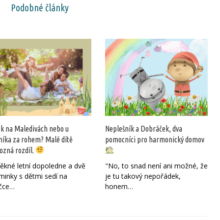
Podobné články
ek na Maledivách nebo u
Neplešník a Dobráček, dva
níka za rohem? Malé dítě
pomocníci pro harmonický domov
ozná rozdíl.
pěkné letní dopoledne a dvě
"No, to snad není ani možné, že
inky s dětmi sedí na
je tu takový nepořádek,
ičce…
honem…