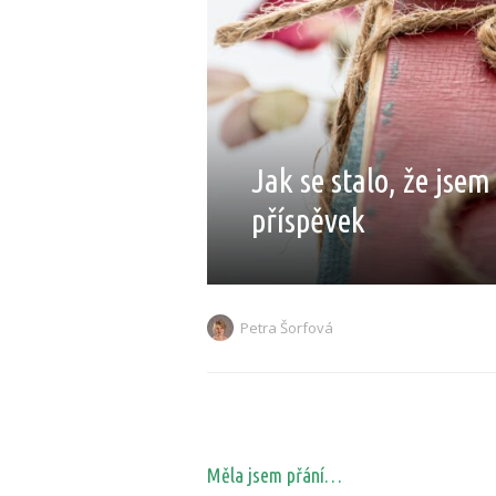
Jak se stalo, že jse
příspěvek
Petra Šorfová
Měla jsem přání…