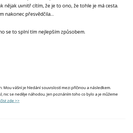
 nějak uvnitř cítím, že je to ono, že tohle je má cesta.
zum nakonec přesvědčila…
ono se to splní tím nejlepším způsobem.
n. Mou vášní je hledání souvislostí mezi příčinou a následkem.
l, nic se neděje náhodou. Jen poznáním toho co bylo a je můžeme
číst zde >>