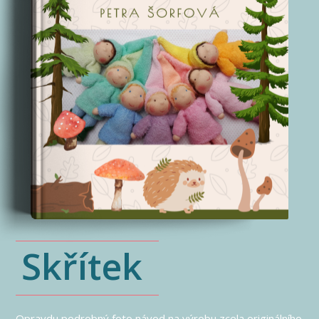
Skřítek
Opravdu podrobný foto návod na výrobu zcela originálního