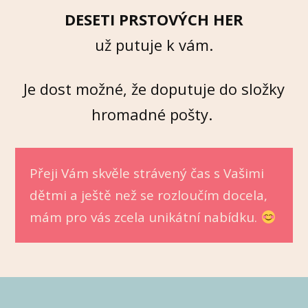
DESETI PRSTOVÝCH HER
už putuje k vám.
Je dost možné, že doputuje do složky
hromadné pošty.
Přeji Vám skvěle strávený čas s Vašimi
dětmi a ještě než se rozloučím docela,
mám pro vás zcela unikátní nabídku.