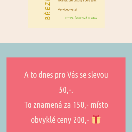
A to dnes pro Vás se slevou
50,-.
To znamená za 150,- místo
obvyklé ceny 200,-