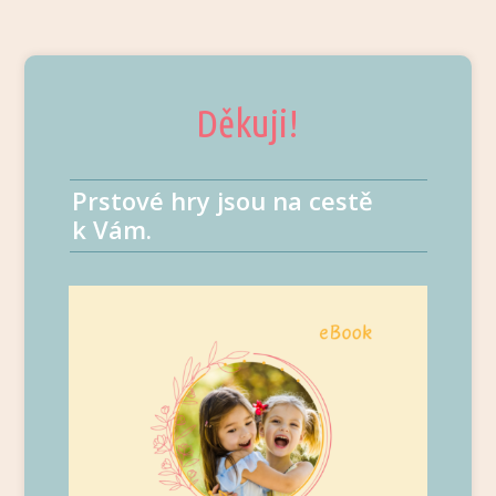
Děkuji!
Prstové hry jsou na cestě
k Vám.